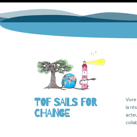
TOF SAILS FOR
Vivre
la ré
CHANGE
acteu
collab